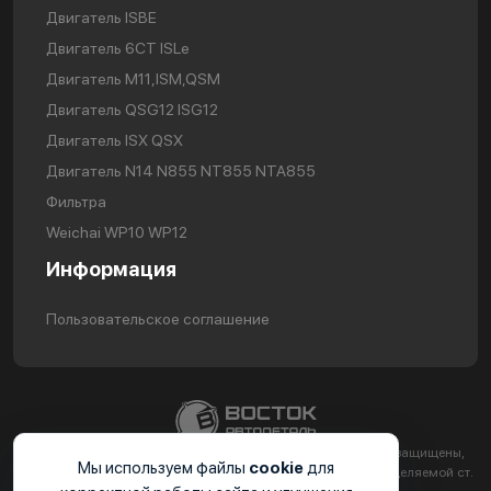
Двигатель ISBE
Двигатель 6CT ISLe
Двигатель М11,ISM,QSM
Двигатель QSG12 ISG12
Двигатель ISX QSX
Двигатель N14 N855 NT855 NTA855
Фильтра
Weichai WP10 WP12
Информация
Пользовательское соглашение
2024. ООО «ВС-АВТОДЕТАЛЬ ИНН 2310224251 Все права защищены,
Мы используем файлы
cookie
для
информация на сайте не является публичной офертой определяемой ст.