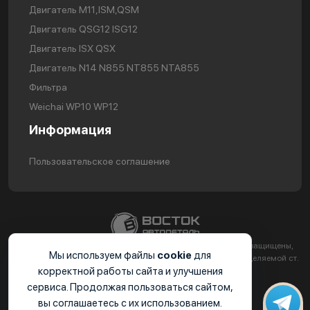
Двигатель М11,ISM,QSM
Двигатель QSG12 ISG12
Двигатель ISX QSX
Двигатель N14 N855 NT855 NTA855
Фильтра
Weichai WP10 WP12
Информация
Пользовательское соглашение
2024. ООО «ВС-АВТОДЕТАЛЬ ИНН 2310224251 Все права защищены,
Мы используем файлы
cookie
для
информация на сайте не является публичной офертой определяемой ст.
корректной работы сайта и улучшения
437 ГК РФ.
сервиса. Продолжая пользоваться сайтом,
вы соглашаетесь с их использованием.